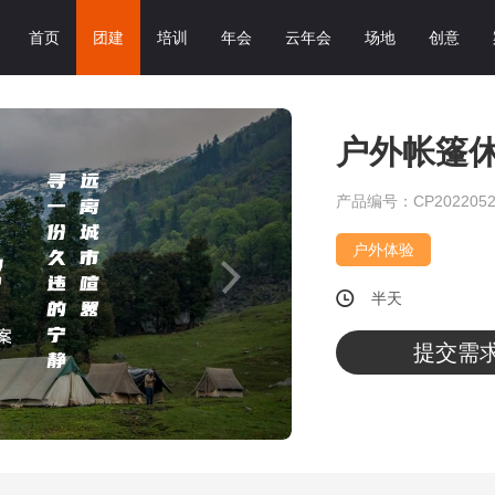
首页
团建
培训
年会
云年会
场地
创意
户外帐篷
产品编号：CP2022052
户外体验
半天
提交需